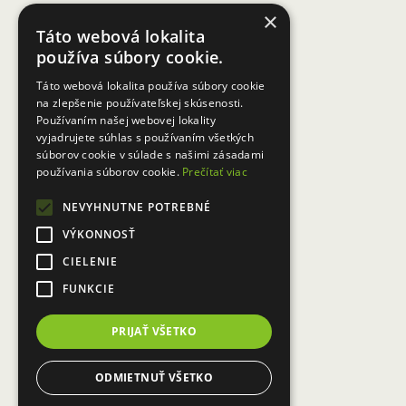
×
monitorovať tak, aby do roku 2020 bol naplnený
Táto webová lokalita
strategický cieľ združenia – zvýšiť príťažlivosť
používa súbory cookie.
územia, zlepšiť životné podmienky pre obyvateľov v
území miestnej akčnej skupiny Partnerstvo pre
Táto webová lokalita používa súbory cookie
Horné Záhorie, o. z.
na zlepšenie používateľskej skúsenosti.
Používaním našej webovej lokality
vyjadrujete súhlas s používaním všetkých
súborov cookie v súlade s našimi zásadami
používania súborov cookie.
Prečítať viac
NEVYHNUTNE POTREBNÉ
VÝKONNOSŤ
Aktuality
CIELENIE
FUNKCIE
PRIJAŤ VŠETKO
ODMIETNUŤ VŠETKO